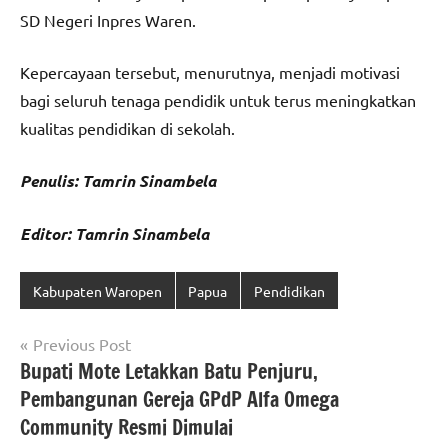
SD Negeri Inpres Waren.
Kepercayaan tersebut, menurutnya, menjadi motivasi
bagi seluruh tenaga pendidik untuk terus meningkatkan
kualitas pendidikan di sekolah.
Penulis: Tamrin Sinambela
Editor: Tamrin Sinambela
Kabupaten Waropen
Papua
Pendidikan
Navigasi
Previous Post
Bupati Mote Letakkan Batu Penjuru,
pos
Pembangunan Gereja GPdP Alfa Omega
Community Resmi Dimulai