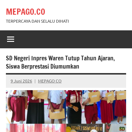
Skip
MEPAGO.CO
to
content
TERPERCAYA DAN SELALU DIHATI
SD Negeri Inpres Waren Tutup Tahun Ajaran,
Siswa Berprestasi Diumumkan
9 Juni 2026
MEPAGO CO
No
comments