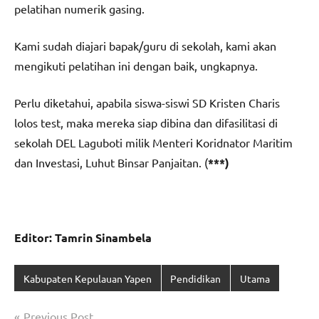
pelatihan numerik gasing.
Kami sudah diajari bapak/guru di sekolah, kami akan
mengikuti pelatihan ini dengan baik, ungkapnya.
Perlu diketahui, apabila siswa-siswi SD Kristen Charis
lolos test, maka mereka siap dibina dan difasilitasi di
sekolah DEL Laguboti milik Menteri Koridnator Maritim
dan Investasi, Luhut Binsar Panjaitan. (
***)
Editor: Tamrin Sinambela
Kabupaten Kepulauan Yapen
Pendidikan
Utama
Navigasi
Previous Post