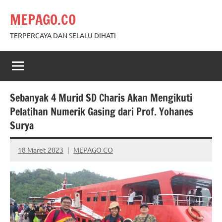
Skip
MEPAGO.CO
to
content
TERPERCAYA DAN SELALU DIHATI
Sebanyak 4 Murid SD Charis Akan Mengikuti
Pelatihan Numerik Gasing dari Prof. Yohanes
Surya
18 Maret 2023
MEPAGO CO
No
comments