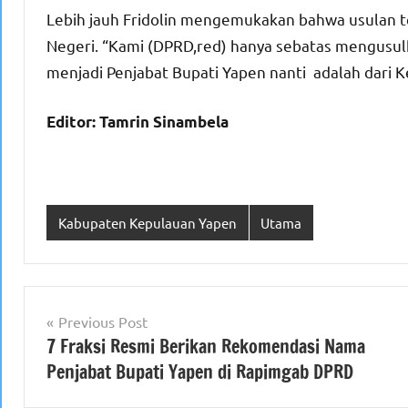
Lebih jauh Fridolin mengemukakan bahwa usulan 
Negeri. “Kami (DPRD,red) hanya sebatas mengusu
menjadi Penjabat Bupati Yapen nanti adalah dari 
Editor: Tamrin Sinambela
Kabupaten Kepulauan Yapen
Utama
Navigasi
Previous Post
7 Fraksi Resmi Berikan Rekomendasi Nama
pos
Penjabat Bupati Yapen di Rapimgab DPRD