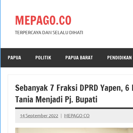
Skip
to
MEPAGO.CO
content
TERPERCAYA DAN SELALU DIHATI
PAPUA
POLITIK
PAPUA BARAT
PENDIDIKAN
Sebanyak 7 Fraksi DPRD Yapen, 6
Tania Menjadi Pj. Bupati
14 September 2022
MEPAGO CO
No
comments