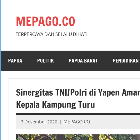
Skip
to
MEPAGO.CO
content
TERPERCAYA DAN SELALU DIHATI
PAPUA
POLITIK
PAPUA BARAT
PENDIDIKAN
Sinergitas TNI/Polri di Yapen Am
Kepala Kampung Turu
3 Desember 2020
MEPAGO CO
No
comments