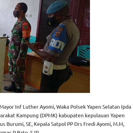
 Mayor Inf Luther Ayomi, Waka Polsek Yapen Selatan Ipda
yarakat Kampung (DPMK) kabupaten kepulauan Yapen
nus Burumi, SE, Kepala Satpol PP Drs Fredi Ayomi, M.M,
as P Bato, S.IP.