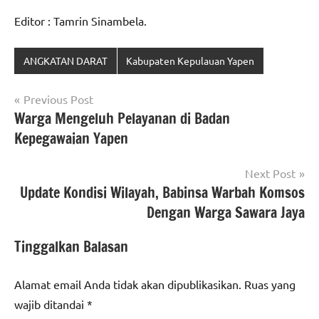
Editor : Tamrin Sinambela.
ANGKATAN DARAT
Kabupaten Kepulauan Yapen
Navigasi
Previous Post
Warga Mengeluh Pelayanan di Badan
pos
Kepegawaian Yapen
Next Post
Update Kondisi Wilayah, Babinsa Warbah Komsos
Dengan Warga Sawara Jaya
Tinggalkan Balasan
Alamat email Anda tidak akan dipublikasikan.
Ruas yang
wajib ditandai
*