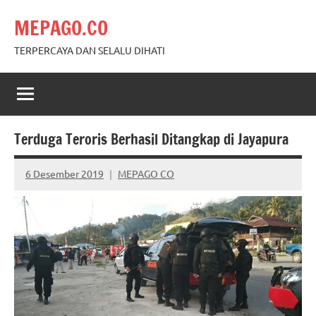
Skip
MEPAGO.CO
to
content
TERPERCAYA DAN SELALU DIHATI
Terduga Teroris Berhasil Ditangkap di Jayapura
6 Desember 2019
MEPAGO CO
No
comments