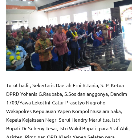
Turut hadir, Sekertaris Daerah Erni R.Tania, S.IP, Ketua
DPRD Yohanis G.Raubaba, S.Sos dan anggonya, Dandim
1709/Yawa Lekol Inf Catur Prasetyo Nugroho,
Wakapolres Kepulauan Yapen Kompol Nusalam Saka,
Kepala Kejaksaan Negri Serui Hendry Marulitua, Istri
Bupati Dr Suheny Tesar, Istri Wakil Bupati, para Staf Ahli,
Asisten, Pimpinan OPD, Klasis Yapen Selatan para