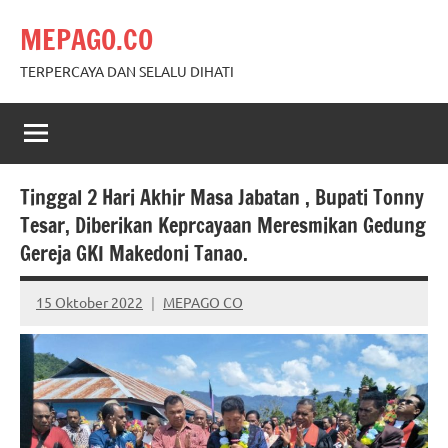
Skip
MEPAGO.CO
to
content
TERPERCAYA DAN SELALU DIHATI
Tinggal 2 Hari Akhir Masa Jabatan , Bupati Tonny
Tesar, Diberikan Keprcayaan Meresmikan Gedung
Gereja GKI Makedoni Tanao.
15 Oktober 2022
MEPAGO CO
No
comments