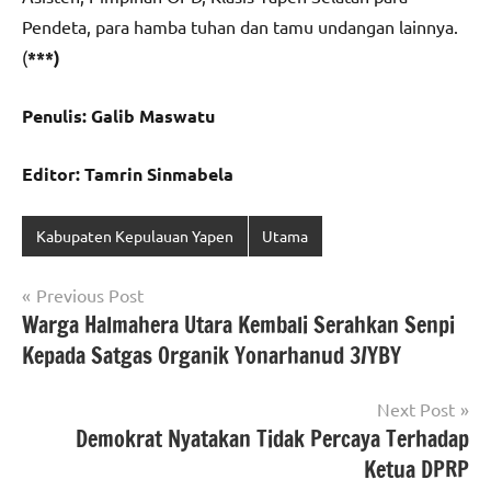
Pendeta, para hamba tuhan dan tamu undangan lainnya.
(
***)
Penulis: Galib Maswatu
Editor: Tamrin Sinmabela
Kabupaten Kepulauan Yapen
Utama
Navigasi
Previous Post
Warga Halmahera Utara Kembali Serahkan Senpi
pos
Kepada Satgas Organik Yonarhanud 3/YBY
Next Post
Demokrat Nyatakan Tidak Percaya Terhadap
Ketua DPRP