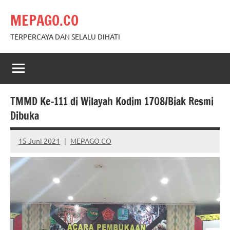
Skip
MEPAGO.CO
to
content
TERPERCAYA DAN SELALU DIHATI
TMMD Ke-111 di Wilayah Kodim 1708/Biak Resmi
Dibuka
15 Juni 2021
MEPAGO CO
No
comments