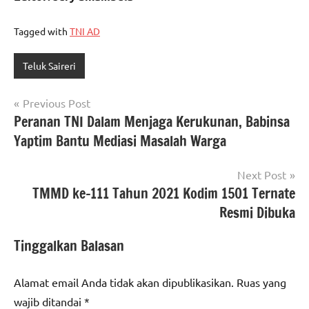
Tagged with
TNI AD
Teluk Saireri
Navigasi
Previous Post
Peranan TNI Dalam Menjaga Kerukunan, Babinsa
pos
Yaptim Bantu Mediasi Masalah Warga
Next Post
TMMD ke-111 Tahun 2021 Kodim 1501 Ternate
Resmi Dibuka
Tinggalkan Balasan
Alamat email Anda tidak akan dipublikasikan.
Ruas yang
wajib ditandai
*