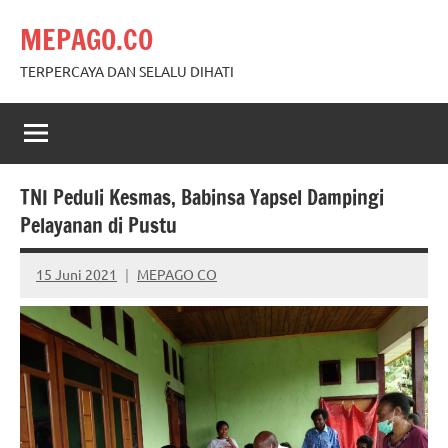
Skip
MEPAGO.CO
to
content
TERPERCAYA DAN SELALU DIHATI
TNI Peduli Kesmas, Babinsa Yapsel Dampingi
Pelayanan di Pustu
15 Juni 2021
MEPAGO CO
No
comments