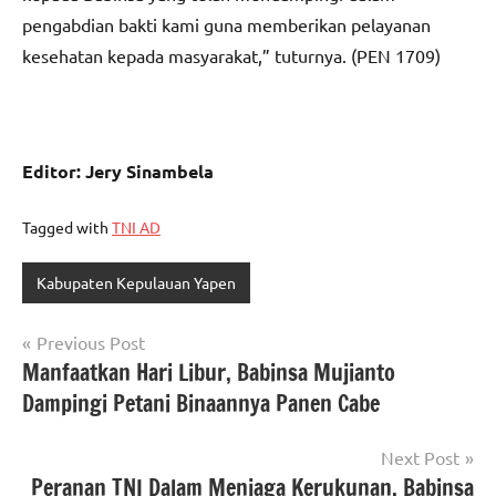
pengabdian bakti kami guna memberikan pelayanan
kesehatan kepada masyarakat,” tuturnya. (PEN 1709)
Editor: Jery Sinambela
Tagged with
TNI AD
Kabupaten Kepulauan Yapen
Navigasi
Previous Post
Manfaatkan Hari Libur, Babinsa Mujianto
pos
Dampingi Petani Binaannya Panen Cabe
Next Post
Peranan TNI Dalam Menjaga Kerukunan, Babinsa