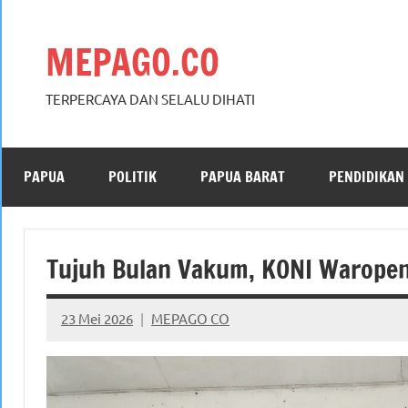
Skip
to
MEPAGO.CO
content
TERPERCAYA DAN SELALU DIHATI
PAPUA
POLITIK
PAPUA BARAT
PENDIDIKAN
Tujuh Bulan Vakum, KONI Waropen
23 Mei 2026
MEPAGO CO
No
comments