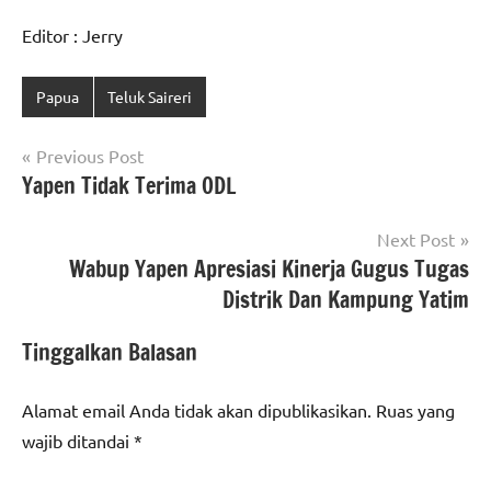
Editor : Jerry
Papua
Teluk Saireri
Navigasi
Previous Post
Yapen Tidak Terima ODL
pos
Next Post
Wabup Yapen Apresiasi Kinerja Gugus Tugas
Distrik Dan Kampung Yatim
Tinggalkan Balasan
Alamat email Anda tidak akan dipublikasikan.
Ruas yang
wajib ditandai
*