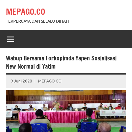
Skip
MEPAGO.CO
to
content
TERPERCAYA DAN SELALU DIHATI
Wabup Bersama Forkopimda Yapen Sosialisasi
New Normal di Yatim
9 Juni 2020
MEPAGO CO
No
comments