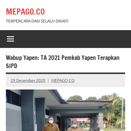
Skip
MEPAGO.CO
to
content
TERPERCAYA DAN SELALU DIHATI
Wabup Yapen: TA 2021 Pemkab Yapen Terapkan
SIPD
29 Desember 2020
MEPAGO CO
No
comments