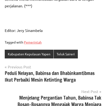
perjalanan. (***)
Editor: Jery Sinambela
Tagged with
Pemerintah
Kabupaten Kepulauan Yapen
Teluk Saireri
Navigasi
Previous Post
Peduli Nelayan, Babinsa dan Bhabinkamtibmas
pos
Ikut Perbaiki Mesin Ketinting Warga
Next Post
Menjelang Pergantian Tahun, Babinsa Tak
Bosan-Bosannya Mengajak Warga Menjaga