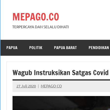
Skip
to
MEPAGO.CO
content
TERPERCAYA DAN SELALU DIHATI
PAPUA
POLITIK
PAPUA BARAT
PENDIDIKAN
Wagub Instruksikan Satgas Covid
27 Juli 2020
MEPAGO CO
No
comments