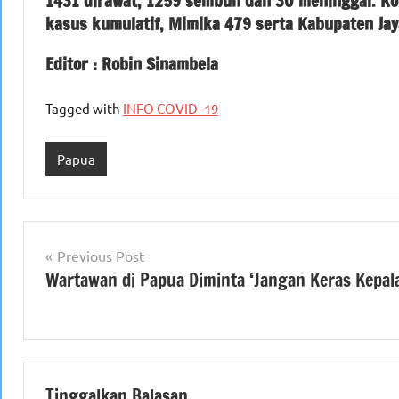
1431 dirawat, 1259 sembuh dan 30 meninggal. Kot
kasus kumulatif, Mimika 479 serta Kabupaten Jay
Editor : Robin Sinambela
Tagged with
INFO COVID -19
Papua
Navigasi
Previous Post
Wartawan di Papua Diminta ‘Jangan Keras Kepala
pos
Tinggalkan Balasan