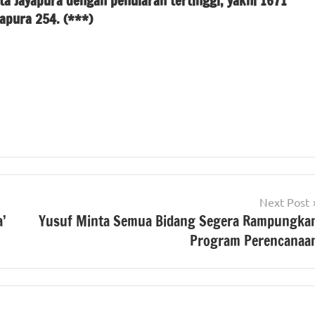
a Jayapura dengan penularan tertinggi, yakni 1671
apura 254. (***)
Next Post
’
Yusuf Minta Semua Bidang Segera Rampungka
Program Perencanaa