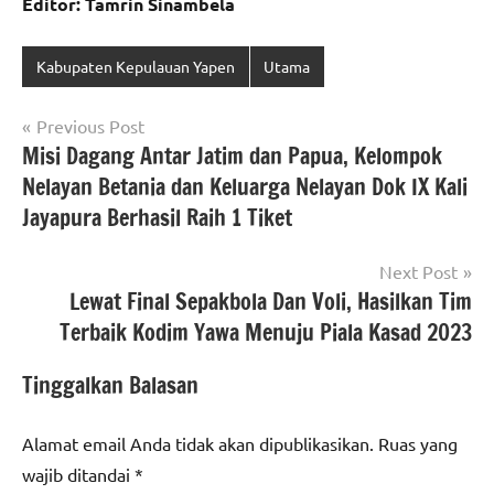
Editor: Tamrin Sinambela
Kabupaten Kepulauan Yapen
Utama
Navigasi
Previous Post
Misi Dagang Antar Jatim dan Papua, Kelompok
pos
Nelayan Betania dan Keluarga Nelayan Dok IX Kali
Jayapura Berhasil Raih 1 Tiket
Next Post
Lewat Final Sepakbola Dan Voli, Hasilkan Tim
Terbaik Kodim Yawa Menuju Piala Kasad 2023
Tinggalkan Balasan
Alamat email Anda tidak akan dipublikasikan.
Ruas yang
wajib ditandai
*