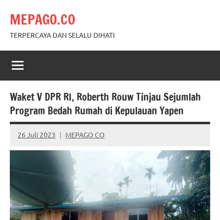
Skip
MEPAGO.CO
to
content
TERPERCAYA DAN SELALU DIHATI
Waket V DPR RI, Roberth Rouw Tinjau Sejumlah
Program Bedah Rumah di Kepulauan Yapen
26 Juli 2023
MEPAGO CO
No
comments