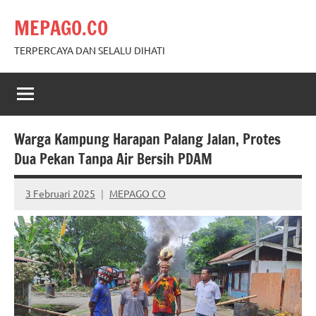
Skip
MEPAGO.CO
to
content
TERPERCAYA DAN SELALU DIHATI
Warga Kampung Harapan Palang Jalan, Protes
Dua Pekan Tanpa Air Bersih PDAM
3 Februari 2025
MEPAGO CO
No
comments