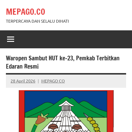
Skip
MEPAGO.CO
to
content
TERPERCAYA DAN SELALU DIHATI
Waropen Sambut HUT ke-23, Pemkab Terbitkan
Edaran Resmi
28 April 2026
MEPAGO CO
No
comments