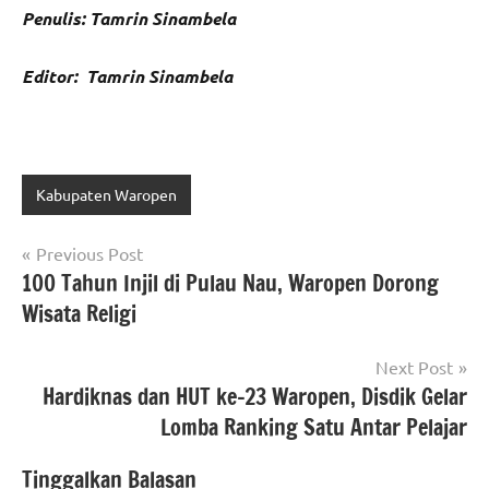
Penulis: Tamrin Sinambela
Editor: Tamrin Sinambela
Kabupaten Waropen
Navigasi
Previous Post
100 Tahun Injil di Pulau Nau, Waropen Dorong
pos
Wisata Religi
Next Post
Hardiknas dan HUT ke-23 Waropen, Disdik Gelar
Lomba Ranking Satu Antar Pelajar
Tinggalkan Balasan