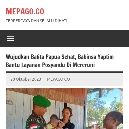
Skip
MEPAGO.CO
to
content
TERPERCAYA DAN SELALU DIHATI
Wujudkan Balita Papua Sehat, Babinsa Yaptim
Bantu Layanan Posyandu Di Mereruni
20 Oktober 2023
MEPAGO CO
No
comments