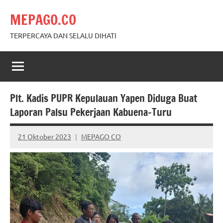
Skip
MEPAGO.CO
to
content
TERPERCAYA DAN SELALU DIHATI
Plt. Kadis PUPR Kepulauan Yapen Diduga Buat
Laporan Palsu Pekerjaan Kabuena-Turu
21 Oktober 2023
MEPAGO CO
No
comments