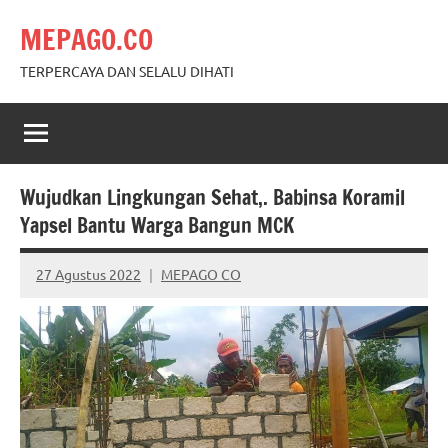
Skip
MEPAGO.CO
to
content
TERPERCAYA DAN SELALU DIHATI
Wujudkan Lingkungan Sehat,. Babinsa Koramil
Yapsel Bantu Warga Bangun MCK
27 Agustus 2022
MEPAGO CO
No
comments