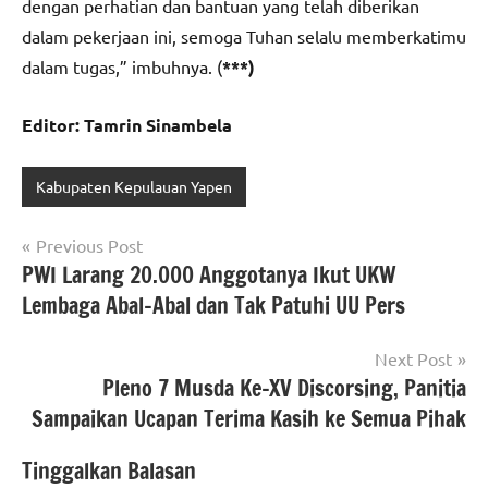
dengan perhatian dan bantuan yang telah diberikan
dalam pekerjaan ini, semoga Tuhan selalu memberkatimu
dalam tugas,” imbuhnya. (
***)
Editor: Tamrin Sinambela
Kabupaten Kepulauan Yapen
Navigasi
Previous Post
PWI Larang 20.000 Anggotanya Ikut UKW
pos
Lembaga Abal-Abal dan Tak Patuhi UU Pers
Next Post
Pleno 7 Musda Ke-XV Discorsing, Panitia
Sampaikan Ucapan Terima Kasih ke Semua Pihak
Tinggalkan Balasan