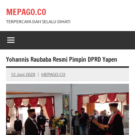
Skip
MEPAGO.CO
to
content
TERPERCAYA DAN SELALU DIHATI
Yohannis Raubaba Resmi Pimpin DPRD Yapen
12 Juni 2020
MEPAGO CO
No
comments