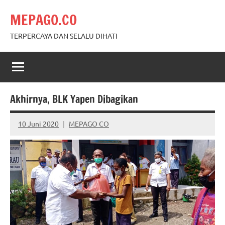
Skip
MEPAGO.CO
to
content
TERPERCAYA DAN SELALU DIHATI
Akhirnya, BLK Yapen Dibagikan
10 Juni 2020
MEPAGO CO
No
comments