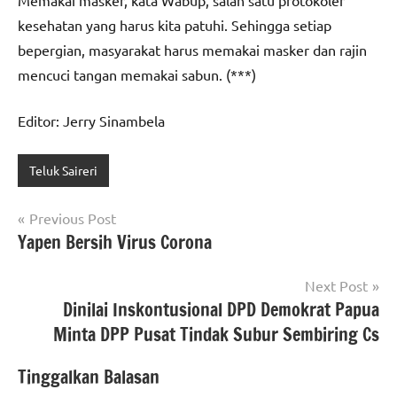
Memakai masker, kata Wabup, salah satu protokoler
kesehatan yang harus kita patuhi. Sehingga setiap
bepergian, masyarakat harus memakai masker dan rajin
mencuci tangan memakai sabun. (***)
Editor: Jerry Sinambela
Teluk Saireri
Navigasi
Previous Post
Yapen Bersih Virus Corona
pos
Next Post
Dinilai Inskontusional DPD Demokrat Papua
Minta DPP Pusat Tindak Subur Sembiring Cs
Tinggalkan Balasan