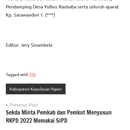
Pendamping Desa Yullius Raubaba serta seluruh aparat
Kp. Sarawandori 1. (***)
Editor: Jery Sinambela
Tagged with
TNI
Kabupaten Kepulauan Yapen
Navigasi
Previous Post
Sekda Minta Pemkab dan Pemkot Menyusun
pos
RKPD 2022 Memakai SIPD