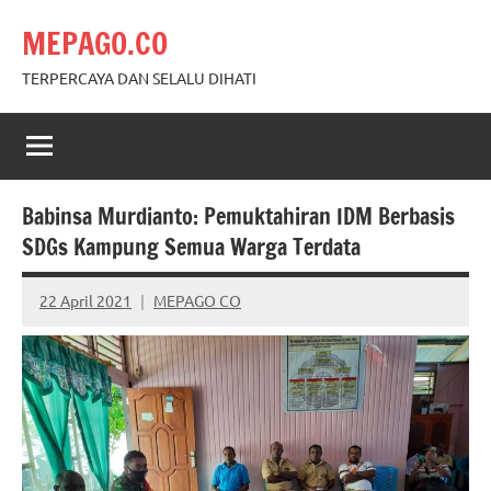
Skip
MEPAGO.CO
to
content
TERPERCAYA DAN SELALU DIHATI
Babinsa Murdianto: Pemuktahiran IDM Berbasis
SDGs Kampung Semua Warga Terdata
22 April 2021
MEPAGO CO
No
comments