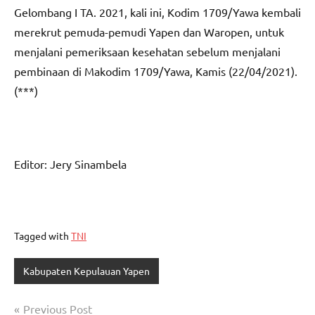
Gelombang I TA. 2021, kali ini, Kodim 1709/Yawa kembali
merekrut pemuda-pemudi Yapen dan Waropen, untuk
menjalani pemeriksaan kesehatan sebelum menjalani
pembinaan di Makodim 1709/Yawa, Kamis (22/04/2021).
(***)
Editor: Jery Sinambela
Tagged with
TNI
Kabupaten Kepulauan Yapen
Navigasi
Previous Post