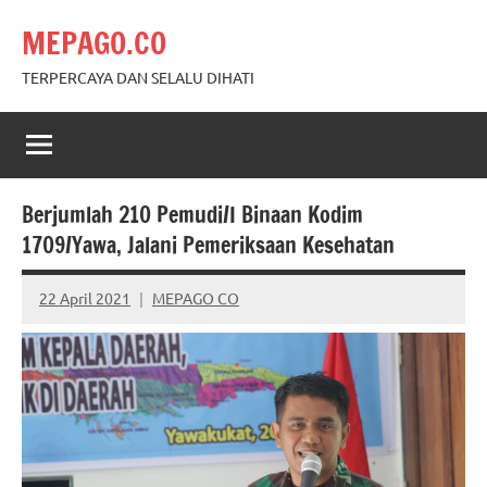
Skip
MEPAGO.CO
to
content
TERPERCAYA DAN SELALU DIHATI
Berjumlah 210 Pemudi/I Binaan Kodim
1709/Yawa, Jalani Pemeriksaan Kesehatan
22 April 2021
MEPAGO CO
No
comments