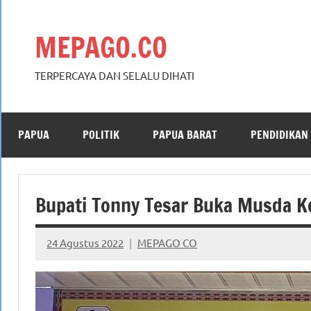
Skip
to
MEPAGO.CO
content
TERPERCAYA DAN SELALU DIHATI
PAPUA
POLITIK
PAPUA BARAT
PENDIDIKAN
Bupati Tonny Tesar Buka Musda K
24 Agustus 2022
MEPAGO CO
No
comments