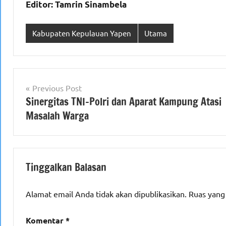
Editor: Tamrin Sinambela
Kabupaten Kepulauan Yapen
Utama
Navigasi
Previous Post
Sinergitas TNI-Polri dan Aparat Kampung Atasi
pos
Masalah Warga
Tinggalkan Balasan
Alamat email Anda tidak akan dipublikasikan.
Ruas yang
Komentar
*