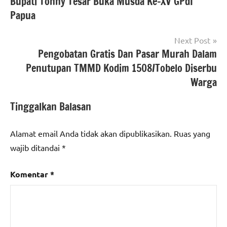
Bupati Tonny Tesar Buka Musda Ke-XV GPdI
pos
Papua
Next Post
Pengobatan Gratis Dan Pasar Murah Dalam
Penutupan TMMD Kodim 1508/Tobelo Diserbu
Warga
Tinggalkan Balasan
Alamat email Anda tidak akan dipublikasikan.
Ruas yang
wajib ditandai
*
Komentar
*