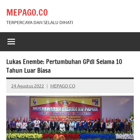
Skip
MEPAGO.CO
to
content
TERPERCAYA DAN SELALU DIHATI
Lukas Enembe: Pertumbuhan GPdI Selama 10
Tahun Luar Biasa
24 Agustus 2022
MEPAGO CO
No
comments