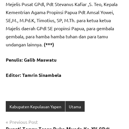
Mejelis Pusat GPdl, Pdt Stevanus Kafiar ,S. Teo, Kepala
Kementrian Agama Propinsi Papua Pdt Amsal Yowei,
SE,M., M.Pd.K, Timotius, SP, M.Th. para ketua ketua
Majelis daerah GPdl SE propinsi Papua, para gembala
gembala, para hamba hamba tuhan dan para tamu
undangan lainnya.
(***)
Penulis: Galib Maswatu
Editor: Tamrin Sinambela
Kabupaten Kepulauan Yapen
Utama
Navigasi
Previous Post