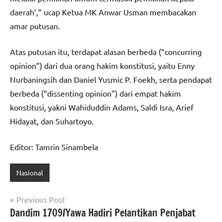
daerah’,” ucap Ketua MK Anwar Usman membacakan
amar putusan.
Atas putusan itu, terdapat alasan berbeda (“concurring
opinion”) dari dua orang hakim konstitusi, yaitu Enny
Nurbaningsih dan Daniel Yusmic P. Foekh, serta pendapat
berbeda (“dissenting opinion”) dari empat hakim
konstitusi, yakni Wahiduddin Adams, Saldi Isra, Arief
Hidayat, dan Suhartoyo.
Editor: Tamrin Sinambela
Nasional
Navigasi
Previous Post
Dandim 1709/Yawa Hadiri Pelantikan Penjabat
pos