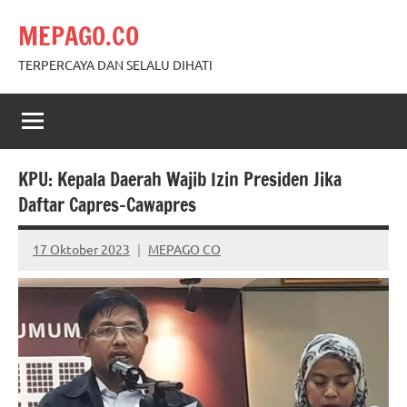
Skip
MEPAGO.CO
to
content
TERPERCAYA DAN SELALU DIHATI
KPU: Kepala Daerah Wajib Izin Presiden Jika
Daftar Capres-Cawapres
17 Oktober 2023
MEPAGO CO
No
comments