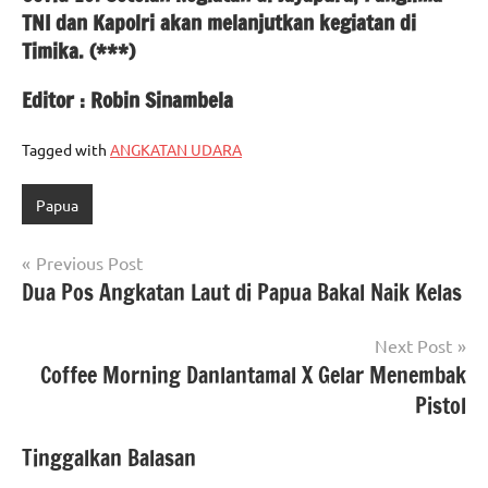
TNI dan Kapolri akan melanjutkan kegiatan di
Timika. (***)
Editor : Robin Sinambela
Tagged with
ANGKATAN UDARA
Papua
Navigasi
Previous Post
Dua Pos Angkatan Laut di Papua Bakal Naik Kelas
pos
Next Post
Coffee Morning Danlantamal X Gelar Menembak
Pistol
Tinggalkan Balasan