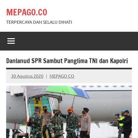
Skip
MEPAGO.CO
to
content
TERPERCAYA DAN SELALU DIHATI
Danlanud SPR Sambut Panglima TNI dan Kapolri
30 Agustus 2020
MEPAGO CO
No
comments