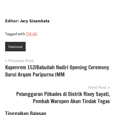
Editor: Jery Sinambela
Tagged with
TNI AD
Nasional
Navigasi
Previous Post
Kapenrem 152/Babullah Hadiri Opening Ceremony
pos
Darul Arqam Paripurna IMM
Next Post
Pelanggaran Pilkades di Distrik Risey Sayati,
Pemkab Waropen Akan Tindak Tegas
Tinggalkan Balasan