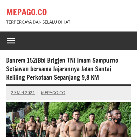
Skip
MEPAGO.CO
to
content
TERPERCAYA DAN SELALU DIHATI
Danrem 152/Bbl Brigjen TNI Imam Sampurno
Setiawan bersama Jajarannya Jalan Santai
Keliling Perkotaan Sepanjang 9,8 KM
29 Mei 2021
MEPAGO CO
No
comments