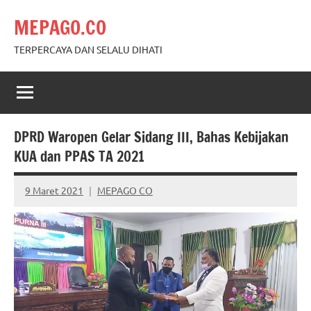
Skip
MEPAGO.CO
to
content
TERPERCAYA DAN SELALU DIHATI
DPRD Waropen Gelar Sidang III, Bahas Kebijakan
KUA dan PPAS TA 2021
9 Maret 2021
MEPAGO CO
No
comments