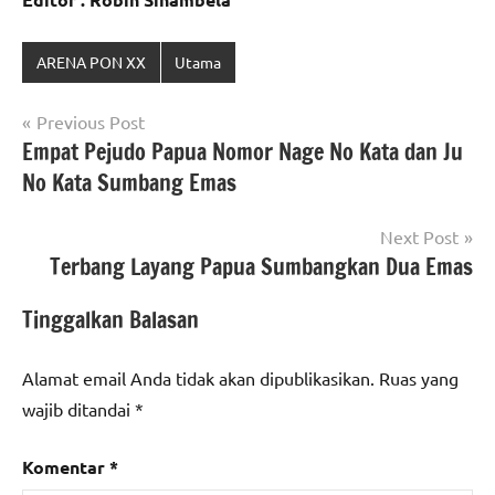
ARENA PON XX
Utama
Navigasi
Previous Post
Empat Pejudo Papua Nomor Nage No Kata dan Ju
pos
No Kata Sumbang Emas
Next Post
Terbang Layang Papua Sumbangkan Dua Emas
Tinggalkan Balasan
Alamat email Anda tidak akan dipublikasikan.
Ruas yang
wajib ditandai
*
Komentar
*