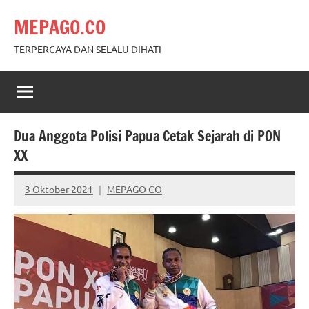
Skip
MEPAGO.CO
to
content
TERPERCAYA DAN SELALU DIHATI
Dua Anggota Polisi Papua Cetak Sejarah di PON
XX
3 Oktober 2021
MEPAGO CO
No
comments