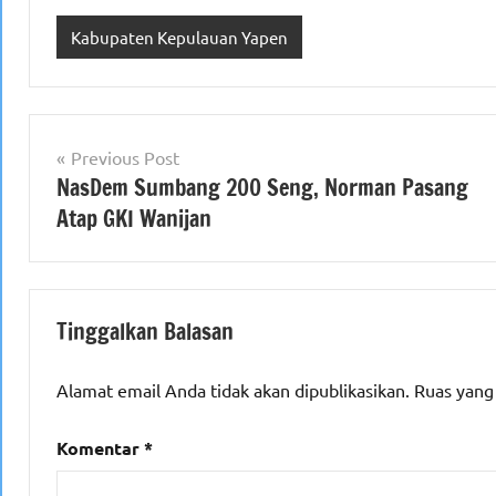
Kabupaten Kepulauan Yapen
Navigasi
Previous Post
NasDem Sumbang 200 Seng, Norman Pasang
pos
Atap GKI Wanijan
Tinggalkan Balasan
Alamat email Anda tidak akan dipublikasikan.
Ruas yang
Komentar
*