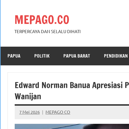
Skip
to
MEPAGO.CO
content
TERPERCAYA DAN SELALU DIHATI
PAPUA
POLITIK
PAPUA BARAT
PENDIDIKAN
Edward Norman Banua Apresiasi 
Wanijan
7 Mei 2026
MEPAGO CO
No
comments