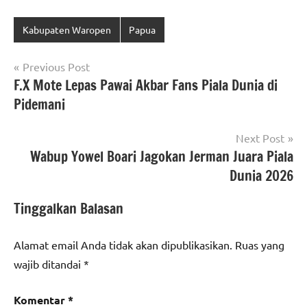
Kabupaten Waropen
Papua
Navigasi
Previous Post
F.X Mote Lepas Pawai Akbar Fans Piala Dunia di
pos
Pidemani
Next Post
Wabup Yowel Boari Jagokan Jerman Juara Piala
Dunia 2026
Tinggalkan Balasan
Alamat email Anda tidak akan dipublikasikan.
Ruas yang
wajib ditandai
*
Komentar
*