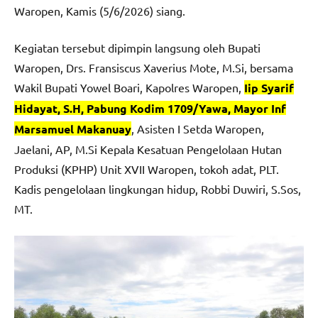
Waropen, Kamis (5/6/2026) siang.
Kegiatan tersebut dipimpin langsung oleh Bupati
Waropen, Drs. Fransiscus Xaverius Mote, M.Si, bersama
Wakil Bupati Yowel Boari, Kapolres Waropen,
Iip Syarif
Hidayat, S.H, Pabung Kodim 1709/Yawa, Mayor Inf
Marsamuel Makanuay
, Asisten I Setda Waropen,
Jaelani, AP, M.Si Kepala Kesatuan Pengelolaan Hutan
Produksi (KPHP) Unit XVII Waropen, tokoh adat, PLT.
Kadis pengelolaan lingkungan hidup, Robbi Duwiri, S.Sos,
MT.