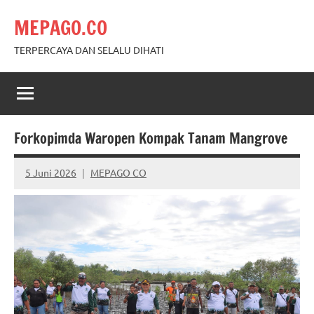
Skip
MEPAGO.CO
to
content
TERPERCAYA DAN SELALU DIHATI
Forkopimda Waropen Kompak Tanam Mangrove
5 Juni 2026
MEPAGO CO
No
comments