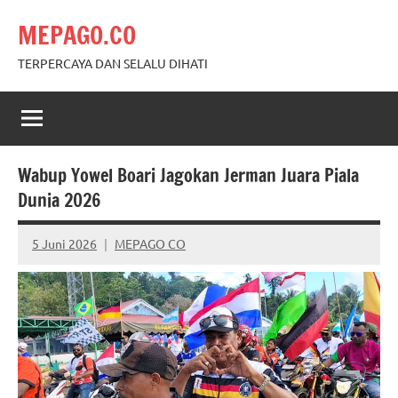
Skip
MEPAGO.CO
to
content
TERPERCAYA DAN SELALU DIHATI
Wabup Yowel Boari Jagokan Jerman Juara Piala
Dunia 2026
5 Juni 2026
MEPAGO CO
No
comments