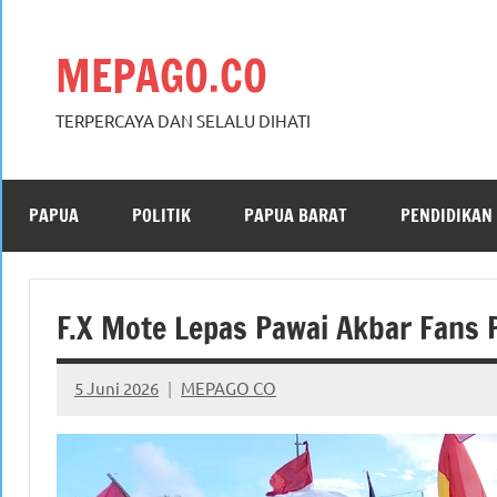
Skip
to
MEPAGO.CO
content
TERPERCAYA DAN SELALU DIHATI
PAPUA
POLITIK
PAPUA BARAT
PENDIDIKAN
F.X Mote Lepas Pawai Akbar Fans P
5 Juni 2026
MEPAGO CO
No
comments