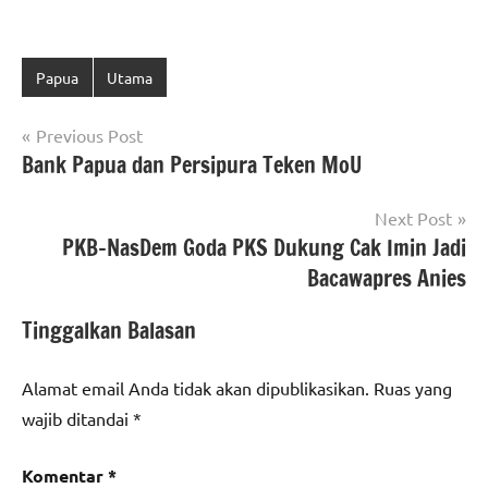
Papua
Utama
Navigasi
Previous Post
Bank Papua dan Persipura Teken MoU
pos
Next Post
PKB-NasDem Goda PKS Dukung Cak Imin Jadi
Bacawapres Anies
Tinggalkan Balasan
Alamat email Anda tidak akan dipublikasikan.
Ruas yang
wajib ditandai
*
Komentar
*