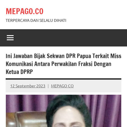
Skip
MEPAGO.CO
to
content
TERPERCAYA DAN SELALU DIHATI
Ini Jawaban Bijak Sekwan DPR Papua Terkait Miss
Komunikasi Antara Perwakilan Fraksi Dengan
Ketua DPRP
12 September 2023
MEPAGO CO
No
comments