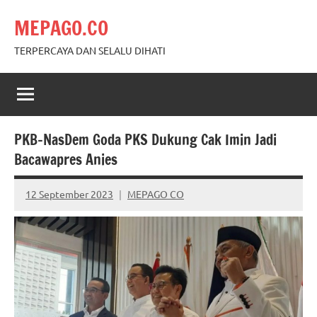
Skip
MEPAGO.CO
to
content
TERPERCAYA DAN SELALU DIHATI
PKB-NasDem Goda PKS Dukung Cak Imin Jadi
Bacawapres Anies
12 September 2023
MEPAGO CO
No
comments