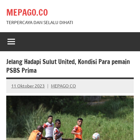
Skip
MEPAGO.CO
to
content
TERPERCAYA DAN SELALU DIHATI
Jelang Hadapi Sulut United, Kondisi Para pemain
PSBS Prima
11 Oktober 2023
MEPAGO CO
No
comments