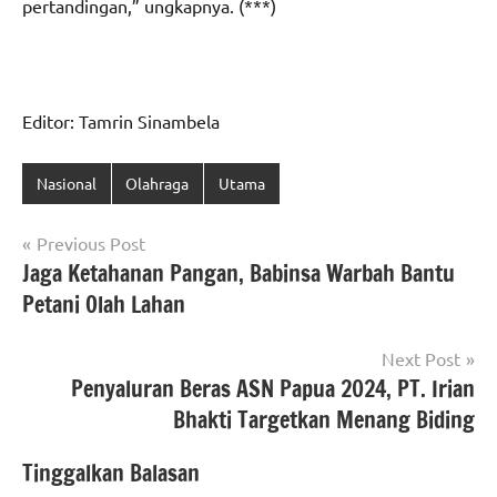
pertandingan,” ungkapnya. (***)
Editor: Tamrin Sinambela
Nasional
Olahraga
Utama
Navigasi
Previous Post
Jaga Ketahanan Pangan, Babinsa Warbah Bantu
pos
Petani Olah Lahan
Next Post
Penyaluran Beras ASN Papua 2024, PT. Irian
Bhakti Targetkan Menang Biding
Tinggalkan Balasan