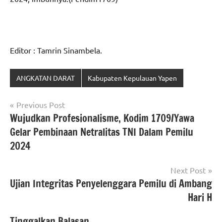
Editor : Tamrin Sinambela.
ANGKATAN DARAT
Kabupaten Kepulauan Yapen
Navigasi
Previous Post
Wujudkan Profesionalisme, Kodim 1709/Yawa
pos
Gelar Pembinaan Netralitas TNI Dalam Pemilu
2024
Next Post
Ujian Integritas Penyelenggara Pemilu di Ambang
Hari H
Tinggalkan Balasan