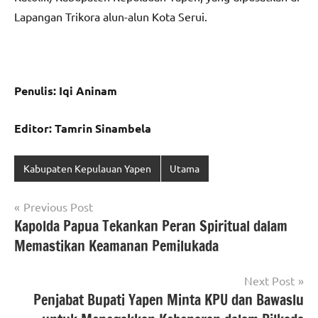
Lapangan Trikora alun-alun Kota Serui.
Penulis: Iqi Aninam
Editor: Tamrin Sinambela
Kabupaten Kepulauan Yapen
Utama
Navigasi
Previous Post
Kapolda Papua Tekankan Peran Spiritual dalam
pos
Memastikan Keamanan Pemilukada
Next Post
Penjabat Bupati Yapen Minta KPU dan Bawaslu