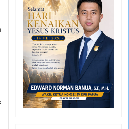
i
i
s