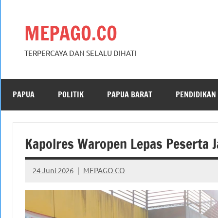
Skip
to
MEPAGO.CO
content
TERPERCAYA DAN SELALU DIHATI
PAPUA
POLITIK
PAPUA BARAT
PENDIDIKAN
Kapolres Waropen Lepas Peserta J
24 Juni 2026
MEPAGO CO
No
comments