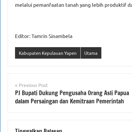
melalui pemanfaatan tanah yang lebih produktif da
Editor: Tamrin Sinambela
Kabupaten Kepulauan Yapen
Utama
Navigasi
Previous Post
PJ Bupati Dukung Pengusaha Orang Asli Papua
pos
dalam Persaingan dan Kemitraan Pemerintah
Tinggalkan Balasan