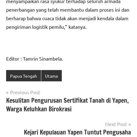
menyampaikan rasa syukur terhadap seluruh armada
penerbangan yang telah membantu dalam proses ini dan
berharap bahwa cuaca tidak akan menjadi kendala dalam
pengiriman logistik pemilu,” katanya.
Editor : Tamrin Sinambela.
Papua Tengah
Utama
Navigasi
Previous Post
Kesulitan Pengurusan Sertifikat Tanah di Yapen,
pos
Warga Keluhkan Birokrasi
Next Post
Kejari Kepulauan Yapen Tuntut Pengusaha