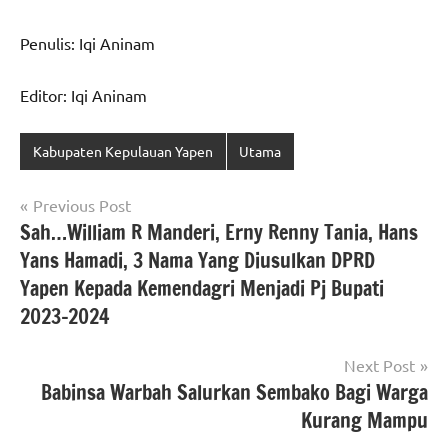
Penulis: Iqi Aninam
Editor: Iqi Aninam
Kabupaten Kepulauan Yapen
Utama
Navigasi
Previous Post
Sah…William R Manderi, Erny Renny Tania, Hans
pos
Yans Hamadi, 3 Nama Yang Diusulkan DPRD
Yapen Kepada Kemendagri Menjadi Pj Bupati
2023-2024
Next Post
Babinsa Warbah Salurkan Sembako Bagi Warga
Kurang Mampu