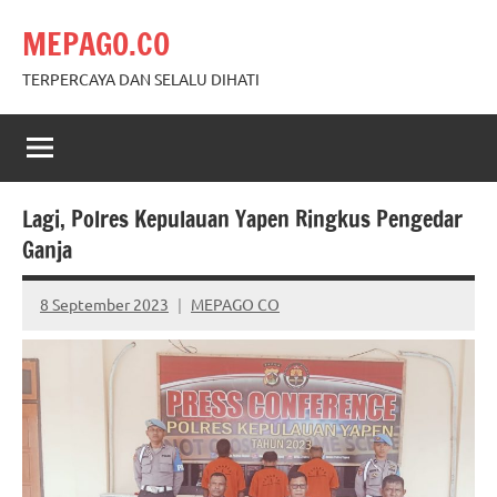
Skip
MEPAGO.CO
to
content
TERPERCAYA DAN SELALU DIHATI
Lagi, Polres Kepulauan Yapen Ringkus Pengedar
Ganja
8 September 2023
MEPAGO CO
No
comments