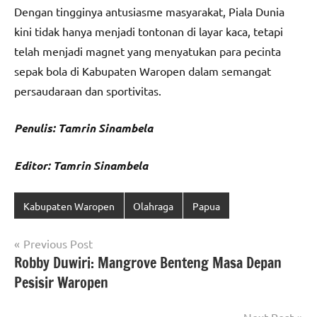
Dengan tingginya antusiasme masyarakat, Piala Dunia
kini tidak hanya menjadi tontonan di layar kaca, tetapi
telah menjadi magnet yang menyatukan para pecinta
sepak bola di Kabupaten Waropen dalam semangat
persaudaraan dan sportivitas.
Penulis: Tamrin Sinambela
Editor: Tamrin Sinambela
Kabupaten Waropen
Olahraga
Papua
Navigasi
Previous Post
Robby Duwiri: Mangrove Benteng Masa Depan
pos
Pesisir Waropen
Next Post