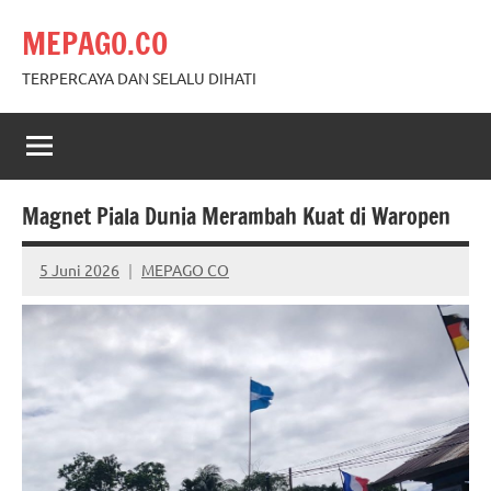
Skip
MEPAGO.CO
to
content
TERPERCAYA DAN SELALU DIHATI
Magnet Piala Dunia Merambah Kuat di Waropen
5 Juni 2026
MEPAGO CO
No
comments