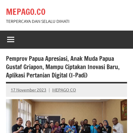
Skip
MEPAGO.CO
to
content
TERPERCAYA DAN SELALU DIHATI
Pemprov Papua Apresiasi, Anak Muda Papua
Gustaf Griapon, Mampu Ciptakan Inovasi Baru,
Aplikasi Pertanian Digital (I-Padi)
17 November 2023
MEPAGO CO
No
comments