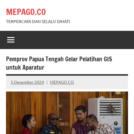
Skip
MEPAGO.CO
to
content
TERPERCAYA DAN SELALU DIHATI
Pemprov Papua Tengah Gelar Pelatihan GIS
untuk Aparatur
5 Desember 2024
MEPAGO CO
No
comments