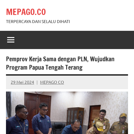
Skip
MEPAGO.CO
to
content
TERPERCAYA DAN SELALU DIHATI
Pemprov Kerja Sama dengan PLN, Wujudkan
Program Papua Tengah Terang
29 Mei 2024
MEPAGO CO
No
comments