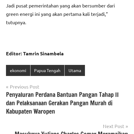
Jadi pusat pemerintahan yang akan bersumber dari
green energi ini yang akan pertama kali terjadi,”
tutupnya.
Editor: Tamrin Sinambela
ekonomi
Papua Tengah
Utama
Navigasi
Previous Post
Penyaluran Perdana Bantuan Pangan Tahap II
pos
dan Pelaksanaan Gerakan Pangan Murah di
Kabupaten Waropen
Next Post