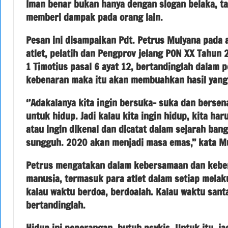
Iman benar bukan hanya dengan slogan belaka, ta
memberi dampak pada orang lain.
Pesan ini disampaikan Pdt. Petrus Mulyana pada 
atlet, pelatih dan Pengprov jelang PON XX Tahun
1 Timotius pasal 6 ayat 12, bertandinglah dalam
kebenaran maka itu akan membuahkan hasil yang 
‘’Adakalanya kita ingin bersuka- suka dan bersen
untuk hidup. Jadi kalau kita ingin hidup, kita ha
atau ingin dikenal dan dicatat dalam sejarah ban
sungguh. 2020 akan menjadi masa emas,’’ kata M
Petrus mengatakan dalam kebersamaan dan kebera
manusia, termasuk para atlet dalam setiap melak
kalau waktu berdoa, berdoalah. Kalau waktu santa
bertandinglah.
Hidup ini peperangan, butuh psykis. Untuk itu, ja