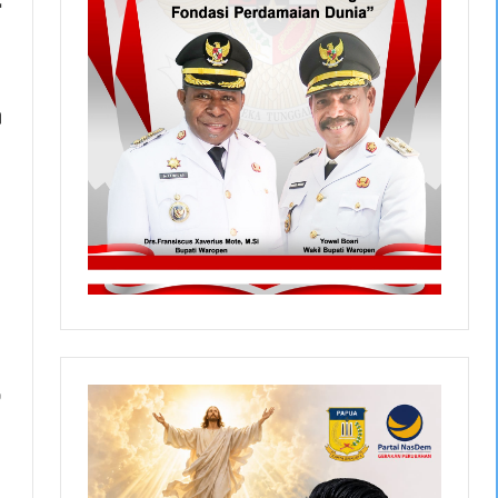
r
h
,