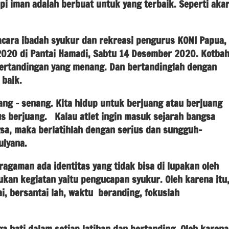
pi iman adalah berbuat untuk yang terbaik. Seperti aka
acara ibadah syukur dan rekreasi pengurus KONI Papua,
 2020 di Pantai Hamadi, Sabtu 14 Desember 2020. Kotba
 pertandingan yang menang. Dan bertandinglah dengan
baik.
ang – senang. Kita hidup untuk berjuang atau berjuang
rus berjuang. Kalau atlet ingin masuk sejarah bangsa
gsa, maka berlatihlah dengan serius dan sungguh-
ulyana.
gaman ada identitas yang tidak bisa di lupakan oleh
ukan kegiatan yaitu pengucapan syukur. Oleh karena itu
i, bersantai lah, waktu beranding, fokuslah
ga hati dalam setiap latihan dan bertanding. Oleh karena