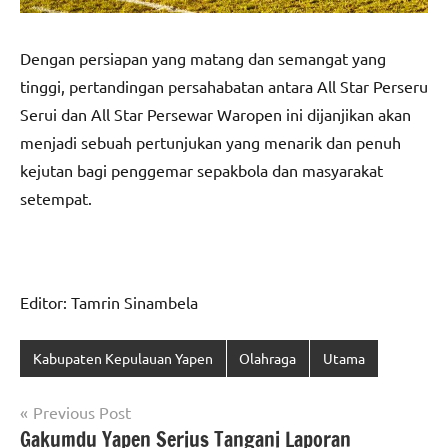
Dengan persiapan yang matang dan semangat yang
tinggi, pertandingan persahabatan antara All Star Perseru
Serui dan All Star Persewar Waropen ini dijanjikan akan
menjadi sebuah pertunjukan yang menarik dan penuh
kejutan bagi penggemar sepakbola dan masyarakat
setempat.
Editor: Tamrin Sinambela
Kabupaten Kepulauan Yapen
Olahraga
Utama
Navigasi
Previous Post
Gakumdu Yapen Serius Tangani Laporan
pos