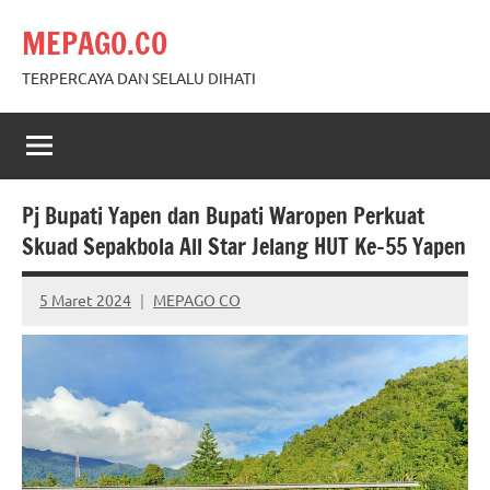
Skip
MEPAGO.CO
to
content
TERPERCAYA DAN SELALU DIHATI
Pj Bupati Yapen dan Bupati Waropen Perkuat
Skuad Sepakbola All Star Jelang HUT Ke-55 Yapen
5 Maret 2024
MEPAGO CO
No
comments