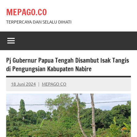
Skip
MEPAGO.CO
to
content
TERPERCAYA DAN SELALU DIHATI
Pj Gubernur Papua Tengah Disambut Isak Tangis
di Pengungsian Kabupaten Nabire
18 Juni 2024
MEPAGO CO
No
comments