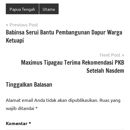
Papua Tengah
Utama
Navigasi
Previous Post
Babinsa Serui Bantu Pembangunan Dapur Warga
pos
Ketuapi
Next Post
Maximus Tipagau Terima Rekomendasi PKB
Setelah Nasdem
Tinggalkan Balasan
Alamat email Anda tidak akan dipublikasikan.
Ruas yang
wajib ditandai
*
Komentar
*